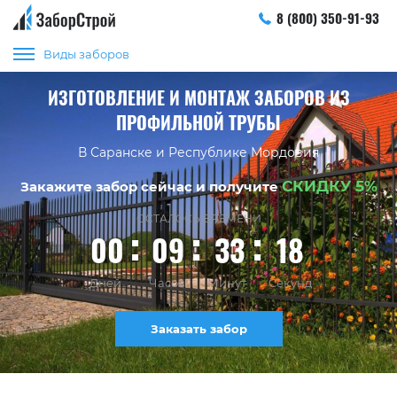
8 (800) 350-91-93
Виды заборов
ИЗГОТОВЛЕНИЕ И МОНТАЖ ЗАБОРОВ ИЗ
ПРОФИЛЬНОЙ ТРУБЫ
В Саранске и Республике Мордовия
СКИДКУ 5%
Закажите забор сейчас и получите
ОСТАЛОСЬ ВРЕМЕНИ
00
09
33
17
Дней
Часов
Минут
Секунд
Заказать забор