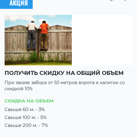
АКЦИЯ
ПОЛУЧИТЬ СКИДКУ НА ОБЩИЙ ОБЪЕМ
В
При заказе забора от 50 метров ворота и калитки со
П
скидкой 10%
с
3 
СКИДКА НА ОБЪЕМ
3
Свыше 60 м. - 3%
Свыше 100 м. - 5%
их
М
з
Свыше 200 м. - 7%
о
к