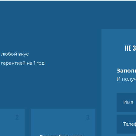
НЕ 
 любой вкус
гарантией на 1 год
Запол
И полу