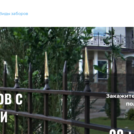
Виды заборов
ОВ С
Закажите
по
КИ